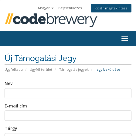
Magyar
Bejelentkezés
Kosár megtekintése
Togg
navig
Új Támogatási Jegy
Ügyfélkapu
Ügyfél terület
Támogatás jegyek
Jegy beküldése
Név
E-mail cím
Tárgy